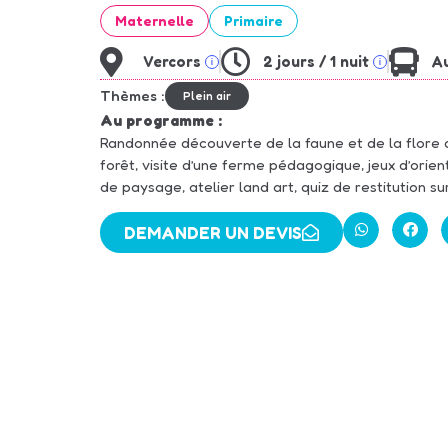
Maternelle
Primaire
Vercors
2 jours / 1 nuit
A
Thèmes :
Plein air
Au programme :
Randonnée découverte de la faune et de la flore 
forêt, visite d’une ferme pédagogique, jeux d’orien
de paysage, atelier land art, quiz de restitution su
DEMANDER UN DEVIS
Partager