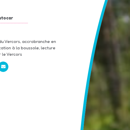
utocar
du Vercors, accrobranche en
tation à la boussole, lecture
r le Vercors