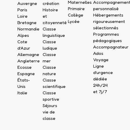
Maternelles
Accompagnemen
Auvergne
création
Primaire
personnalisé
Paris
Histoire
Collège
Hébergements
Loire
et
Lycée
rigoureusement
Bretagne
citoyenneté
sélectionnés
Normandie
Classe
Programmes
Alpes
linguistique
pédagogiques
Cote
Classe
Accompagnateur
d’Azur
ludique
Ados
Allemagne
Classe
Voyage
Angleterre
mer
Ligne
Ecosse
Classe
d’urgence
Espagne
nature
dédiée
États-
Classe
24h/24
Unis
scientifique
et 7j/7
Italie
Classe
sportive
Séjours
vie de
classe